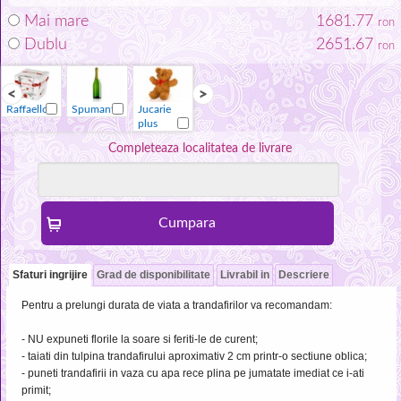
Mai mare
1681.77
ron
Dublu
2651.67
ron
Raffaello
Spumant
Jucarie
Vaza
Raffaello
Spumant
plus
Completeaza localitatea de livrare
Sfaturi ingrijire
Grad de disponibilitate
Livrabil in
Descriere
Pentru a prelungi durata de viata a trandafirilor va recomandam:
- NU expuneti florile la soare si feriti-le de curent;
- taiati din tulpina trandafirului aproximativ 2 cm printr-o sectiune oblica;
- puneti trandafirii in vaza cu apa rece plina pe jumatate imediat ce i-ati
primit;