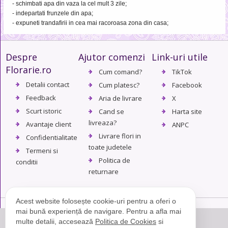
- schimbati apa din vaza la cel mult 3 zile;
- indepartati frunzele din apa;
- expuneti trandafirii in cea mai racoroasa zona din casa;
Despre
Ajutor comenzi
Link-uri utile
Florarie.ro
Cum comand?
TikTok
Detalii contact
Cum platesc?
Facebook
Feedback
Aria de livrare
X
Scurt istoric
Cand se
Harta site
livreaza?
Avantaje client
ANPC
Livrare flori in
Confidentialitate
toate judetele
Termeni si
Politica de
conditii
returnare
Acest website folosește cookie-uri pentru a oferi o
mai bună experiență de navigare. Pentru a afla mai
multe detalii, accesează
Politica de Cookies
si