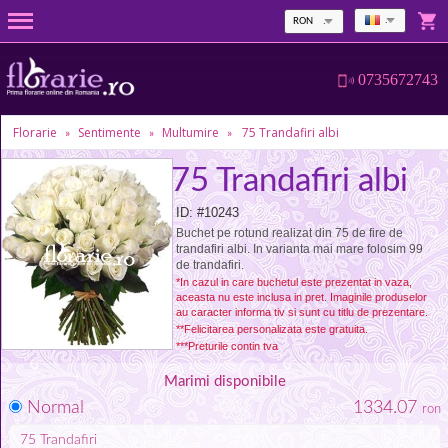
RON
0735672743
Florarie
Sentimente
Multumire
75 Trandafiri albi
»
»
»
75 Trandafiri albi
ID: #10243
Buchet pe rotund realizat din 75 de fire de
trandafiri albi. In varianta mai mare folosim 99
de trandafiri.
*In cazul in care buchetul este prezentat in vaza,
aceasta nu este inclusa in pret. Imaginile produselor
au caracter informa tiv si sunt cu titlu de prezentare.
**Felicitarea personalizata este gratuita.
***Preturile contin tva
Marimi disponibile
Normal
1334.07
ron
75
Trandafiri