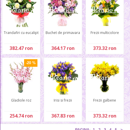
Trandafiri cu eucalipt
Buchet de primavara
Frezii multicolore
382.47 ron
364.17 ron
373.32 ron
-20 %
Gladiole roz
Irisi si frezii
Frezii galbene
254.74 ron
367.83 ron
373.32 ron
PAGINA:
1
2
3
4
5
>