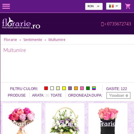
RON
0735672743
Florarie
Sentimente
Multumire
»
»
Multumire
FILTRU CULORI:
GASITE:
122
PRODUSE
ARATA:
30
TOATE
ORDONEAZA DUPA:
Vizualizari