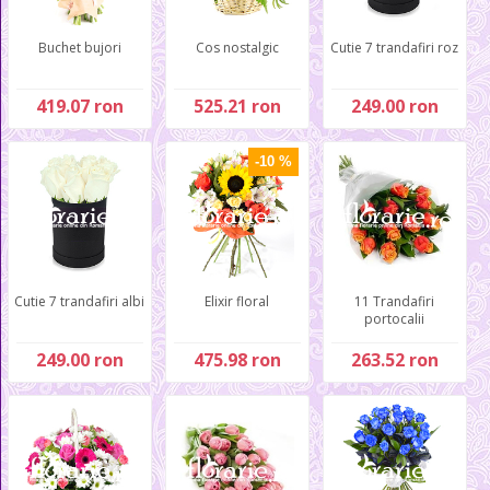
Buchet bujori
Cos nostalgic
Cutie 7 trandafiri roz
419.07 ron
525.21 ron
249.00 ron
-10 %
Cutie 7 trandafiri albi
Elixir floral
11 Trandafiri
portocalii
249.00 ron
475.98 ron
263.52 ron