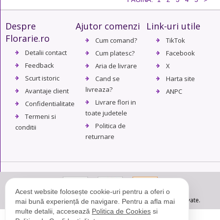
Despre
Ajutor comenzi
Link-uri utile
Florarie.ro
Cum comand?
TikTok
Detalii contact
Cum platesc?
Facebook
Feedback
Aria de livrare
X
Scurt istoric
Cand se
Harta site
livreaza?
Avantaje client
ANPC
Livrare flori in
Confidentialitate
toate judetele
Termeni si
Politica de
conditii
returnare
Acest website folosește cookie-uri pentru a oferi o
© Copyright 2004 - 2026. Florarie.ro - Toate drepturile rezervate.
mai bună experiență de navigare. Pentru a afla mai
multe detalii, accesează
Politica de Cookies
si