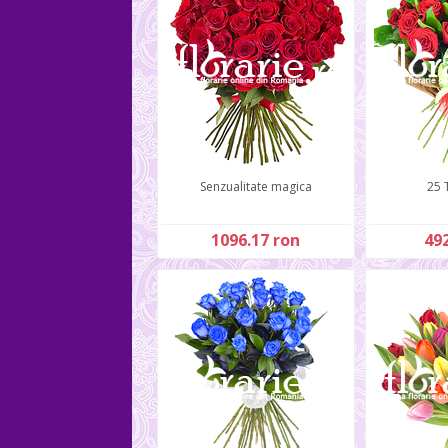
Senzualitate magica
25 
1096.17 ron
492