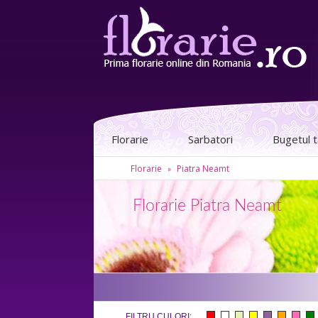
Florarie
Sarbatori
Bugetul 
Florarie
Piatra Neamt
»
Florarie Piatra Neamt
FILTRU CULORI: