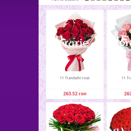
11 Trandafiri rosii
11 Tr
263.52 ron
263