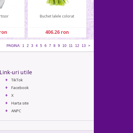
tisor
Buchet lalele colorat
ron
406.26 ron
PAGINA:
1
2
3
4
5
6
7
8
9
10
11
12
13
>
Link-uri utile
TikTok
Facebook
X
Harta site
ANPC