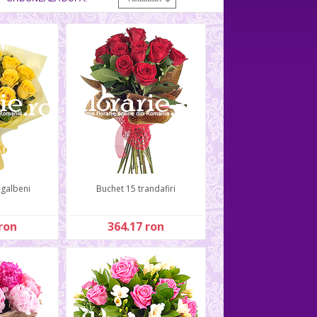
 galbeni
Buchet 15 trandafiri
ron
364.17 ron