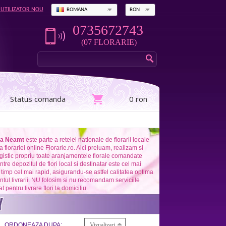
UTILIZATOR NOU
ROMANA
RON
0735672743
(07 FLORARIE)
Status comanda
0 ron
tra Neamt
este parte a retelei nationale de florarii locale
 a florariei online Florarie.ro. Aici preluam, realizam si
ogistic propriu toate aranjamentele florale comandate
ntre depozitul de flori local si destinatar este cel mai
i timp cel mai rapid, asigurandu-se astfel calitatea optima
ntul livrarii. NU folosim si nu recomandam serviciile
t pentru livrare flori la domiciliu.
ORDONEAZA DUPA:
Vizualizari