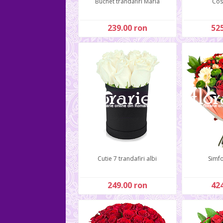
Buchet trandafiri Maria
Cos
239.00 ron
525
Cutie 7 trandafiri albi
Simfo
249.00 ron
424