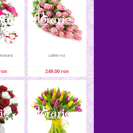
imavara
Lalele roz
ron
249.00 ron