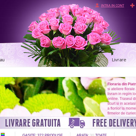
INTRA IN CONT
tau
Livrare
Floraria din Pia
si ateliere florale
livram in regim l
online. Traseul di
scurt si in acelas
a florilor la mome
firmelor de curiera
GASITE:
372
PRODUSE
ARATA:
30
TOATE