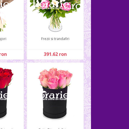
jori
Frezii si trandafiri
ron
391.62 ron