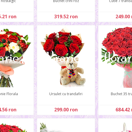
 nostalgic
Buchet crini roz
Cutie 7 trandaf
.21 ron
319.52 ron
249.00 
nie Florala
Ursulet cu trandafiri
Buchet 35 tr
.56 ron
299.00 ron
684.42 