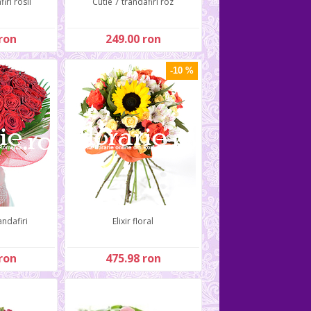
iri rosii
Cutie 7 trandafiri roz
ron
249.00 ron
-10 %
andafiri
Elixir floral
ron
475.98 ron