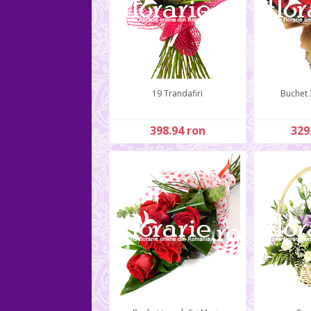
19 Trandafiri
Buchet 
398.94 ron
329