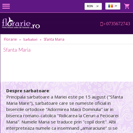
RON
0735672743
Florarie
Sfanta Maria
»
Sarbatori
»
Sfanta Maria
Despre sarbatoare
:
Principala sarbatoare a Mariei este pe 15 august ("Sfanta
Maria Mare"), sarbatoare care se numeste oficial in
bisericile ortodoxe "Adormirea Maicii Domnului" iar in
biserica romano-catolica "Ridicarea la Ceruri a Fecioarei
Maria". Numele Maria se traduce prin "copil dorit". Altii
interpreteaza numele ca insemnand „amaraciune” si se