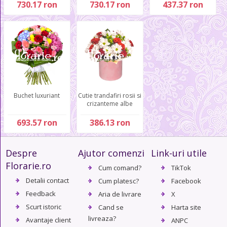
730.17 ron
730.17 ron
437.37 ron
Buchet luxuriant
Cutie trandafiri rosii si
crizanteme albe
693.57 ron
386.13 ron
Despre
Ajutor comenzi
Link-uri utile
Florarie.ro
Cum comand?
TikTok
Detalii contact
Cum platesc?
Facebook
Feedback
Aria de livrare
X
Scurt istoric
Cand se
Harta site
livreaza?
Avantaje client
ANPC