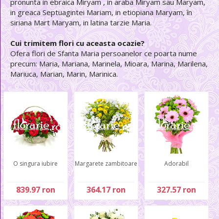
pronunta in ebraica Miryam , in araba Miryam sau Maryam,
in greaca Septuagintei Mariam, in etiopiana Maryam, în
siriana Mart Maryam, in latina tarzie Maria.
Cui trimitem flori cu aceasta ocazie?
Ofera flori de Sfanta Maria persoanelor ce poarta nume
precum: Maria, Mariana, Marinela, Mioara, Marina, Marilena,
Mariuca, Marian, Marin, Marinica.
O singura iubire
Margarete zambitoare
Adorabil
839.97 ron
364.17 ron
327.57 ron