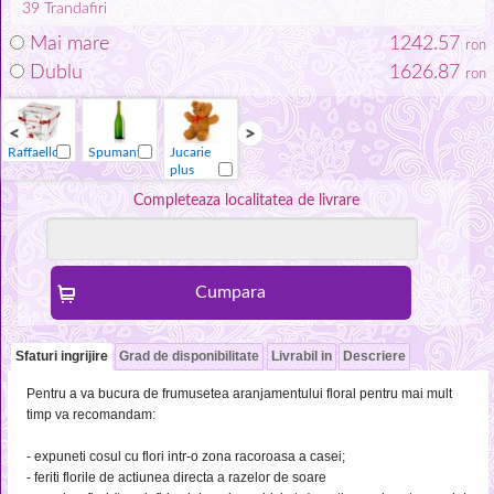
39
Trandafiri
Mai mare
1242.57
ron
Dublu
1626.87
ron
Raffaello
Spumant
Jucarie
Vaza
Raffaello
Spumant
plus
Completeaza localitatea de livrare
Sfaturi ingrijire
Grad de disponibilitate
Livrabil in
Descriere
Pentru a va bucura de frumusetea aranjamentului floral pentru mai mult
timp va recomandam:
- expuneti cosul cu flori intr-o zona racoroasa a casei;
- feriti florile de actiunea directa a razelor de soare