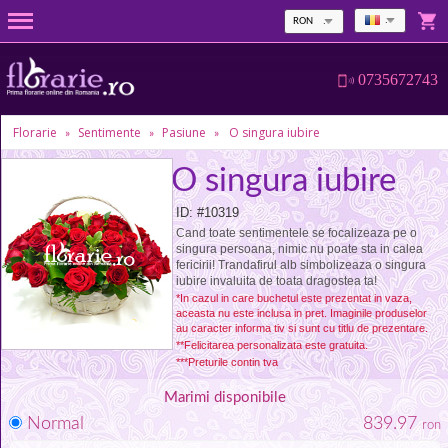
RON
0735672743
Florarie
Sentimente
Pasiune
O singura iubire
»
»
»
O singura iubire
ID: #10319
Cand toate sentimentele se focalizeaza pe o
singura persoana, nimic nu poate sta in calea
fericirii! Trandafirul alb simbolizeaza o singura
iubire invaluita de toata dragostea ta!
*In cazul in care buchetul este prezentat in vaza,
aceasta nu este inclusa in pret. Imaginile produselor
au caracter informa tiv si sunt cu titlu de prezentare.
**Felicitarea personalizata este gratuita.
***Preturile contin tva
Marimi disponibile
Normal
839.97
ron