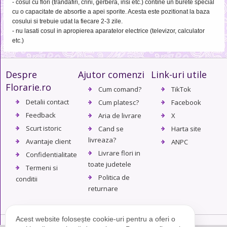
- cosul cu flori (trandafiri, crini, gerbera, irisi etc.) contine un burete special
cu o capacitate de absortie a apei sporite. Acesta este pozitionat la baza
cosului si trebuie udat la fiecare 2-3 zile.
- nu lasati cosul in apropierea aparatelor electrice (televizor, calculator
etc.)
Despre
Ajutor comenzi
Link-uri utile
Florarie.ro
Cum comand?
TikTok
Detalii contact
Cum platesc?
Facebook
Feedback
Aria de livrare
X
Scurt istoric
Cand se
Harta site
livreaza?
Avantaje client
ANPC
Livrare flori in
Confidentialitate
toate judetele
Termeni si
Politica de
conditii
returnare
Acest website folosește cookie-uri pentru a oferi o