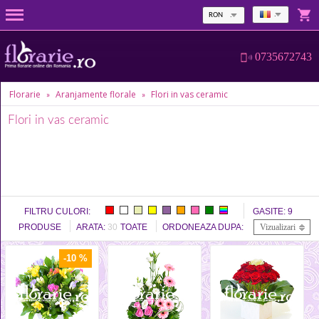
RON
0735672743
Florarie
Aranjamente florale
Flori in vas ceramic
»
»
Flori in vas ceramic
FILTRU CULORI:
GASITE:
9
PRODUSE
ARATA:
30
TOATE
ORDONEAZA DUPA:
Vizualizari
-10 %