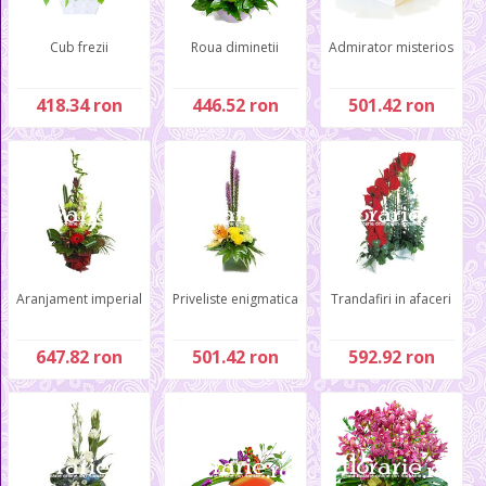
Cub frezii
Roua diminetii
Admirator misterios
418.34 ron
446.52 ron
501.42 ron
Aranjament imperial
Priveliste enigmatica
Trandafiri in afaceri
647.82 ron
501.42 ron
592.92 ron