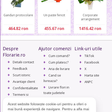
Ganduri protocolare
Un paste fericit
Corporate
arrangement
464.82 ron
455.67 ron
1416.42 ron
Despre
Ajutor comenzi
Link-uri utile
Florarie.ro
Cum comand?
TikTok
Detalii contact
Cum platesc?
Facebook
Feedback
Aria de livrare
X
Scurt istoric
Cand se
Harta site
livreaza?
Avantaje client
ANPC
Livrare flori in
Confidentialitate
toate judetele
Termeni si
Politica de
conditii
Acest website folosește cookie-uri pentru a oferi o
returnare
mai bună experiență de navigare. Pentru a afla mai