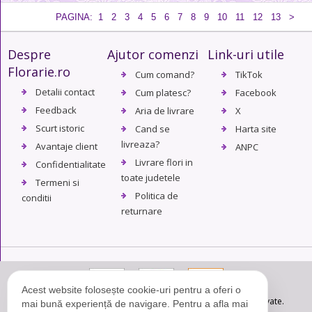
PAGINA:
1
2
3
4
5
6
7
8
9
10
11
12
13
>
Despre
Ajutor comenzi
Link-uri utile
Florarie.ro
Cum comand?
TikTok
Detalii contact
Cum platesc?
Facebook
Feedback
Aria de livrare
X
Scurt istoric
Cand se
Harta site
livreaza?
Avantaje client
ANPC
Livrare flori in
Confidentialitate
toate judetele
Termeni si
Politica de
conditii
returnare
Acest website folosește cookie-uri pentru a oferi o
© Copyright 2004 - 2026. Florarie.ro - Toate drepturile rezervate.
mai bună experiență de navigare. Pentru a afla mai