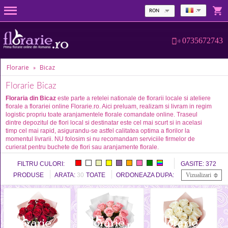
RON
0735672743
Florarie
Bicaz
»
Florarie Bicaz
Floraria din Bicaz
este parte a retelei nationale de florarii locale si ateliere
florale a florariei online Florarie.ro. Aici preluam, realizam si livram in regim
logistic propriu toate aranjamentele florale comandate online. Traseul
dintre depozitul de flori local si destinatar este cel mai scurt si in acelasi
timp cel mai rapid, asigurandu-se astfel calitatea optima a florilor la
momentul livrarii. NU folosim si nu recomandam serviciile firmelor de
curierat pentru buchete de flori sau aranjamente florale.
FILTRU CULORI:
GASITE:
372
PRODUSE
ARATA:
30
TOATE
ORDONEAZA DUPA:
Vizualizari