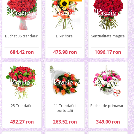
Buchet 35 trandafiri
Elixir floral
Senzualitate magica
684.42 ron
475.98 ron
1096.17 ron
25 Trandafiri
11 Trandafiri
Pachet de primavara
portocalii
492.27 ron
263.52 ron
349.00 ron