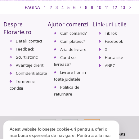
PAGINA:
1
2
3
4
5
6
7
8
9
10
11
12
13
>
Despre
Ajutor comenzi
Link-uri utile
Florarie.ro
Cum comand?
TikTok
Detalii contact
Cum platesc?
Facebook
Feedback
Aria de livrare
X
Scurt istoric
Cand se
Harta site
livreaza?
Avantaje client
ANPC
Livrare flori in
Confidentialitate
toate judetele
Termeni si
Politica de
conditii
returnare
Acest website folosește cookie-uri pentru a oferi o
© Copyright 2004 - 2026. Florarie.ro - Toate drepturile rezervate.
mai bună experiență de navigare. Pentru a afla mai