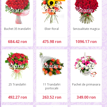
Buchet 35 trandafiri
Elixir floral
Senzualitate magica
684.42 ron
475.98 ron
1096.17 ron
25 Trandafiri
11 Trandafiri
Pachet de primavara
portocalii
492.27 ron
263.52 ron
349.00 ron