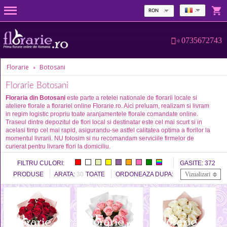
RON
0735672743
Florarie
Botosani
»
Florarie Botosani
Floraria din Botosani
este parte a retelei nationale de florarii locale si
ateliere florale a florariei online Florarie.ro. Aici preluam, realizam si livram
in regim logistic propriu toate aranjamentele florale comandate online.
Traseul dintre depozitul de flori local si destinatar este cel mai scurt si in
acelasi timp cel mai rapid, asigurandu-se astfel calitatea optima a florilor la
momentul livrarii. NU folosim si nu recomandam serviciile firmelor de
curierat pentru livrare flori la domiciliu.
FILTRU CULORI:
GASITE:
372
PRODUSE
ARATA:
30
TOATE
ORDONEAZA DUPA:
Vizualizari