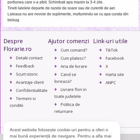
portiunea care s-a albit. Schimbati apa maxim la 3-4 zile.
Tineti lalelele departe de razele de soare sau de curentii de aer.
Laleaua nu are nevoie de suplimente, multumindu-se cu apa curata din
belsug.
Despre
Ajutor comenzi
Link-uri utile
Florarie.ro
Cum comand?
TikTok
Detalii contact
Cum platesc?
Facebook
Feedback
Aria de livrare
X
Scurt istoric
Cand se
Harta site
livreaza?
Avantaje client
ANPC
Livrare flori in
Confidentialitate
toate judetele
Termeni si
Politica de
conditii
returnare
Acest website folosește cookie-uri pentru a oferi o
mai bună experiență de navigare. Pentru a afla mai