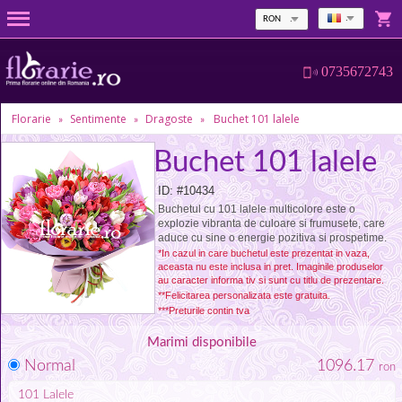
RON
0735672743
Florarie
Sentimente
Dragoste
Buchet 101 lalele
»
»
»
Buchet 101 lalele
ID: #10434
Buchetul cu 101 lalele multicolore este o
explozie vibranta de culoare si frumusete, care
aduce cu sine o energie pozitiva si prospetime.
*In cazul in care buchetul este prezentat in vaza,
aceasta nu este inclusa in pret. Imaginile produselor
au caracter informa tiv si sunt cu titlu de prezentare.
**Felicitarea personalizata este gratuita.
***Preturile contin tva
Marimi disponibile
Normal
1096.17
ron
101
Lalele