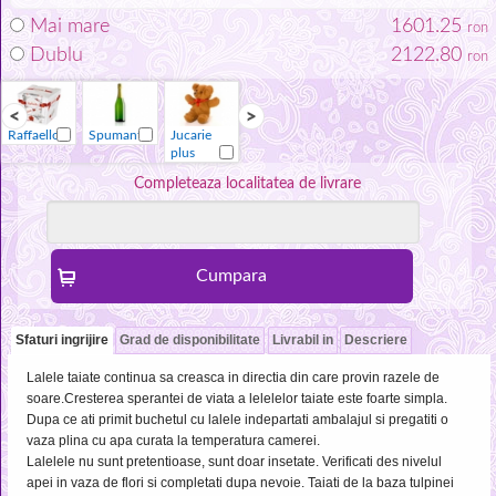
Mai mare
1601.25
ron
Dublu
2122.80
ron
Raffaello
Spumant
Jucarie
Vaza
Raffaello
Spumant
plus
Completeaza localitatea de livrare
Sfaturi ingrijire
Grad de disponibilitate
Livrabil in
Descriere
Lalele taiate continua sa creasca in directia din care provin razele de
soare.Cresterea sperantei de viata a lelelelor taiate este foarte simpla.
Dupa ce ati primit buchetul cu lalele indepartati ambalajul si pregatiti o
vaza plina cu apa curata la temperatura camerei.
Lalelele nu sunt pretentioase, sunt doar insetate. Verificati des nivelul
apei in vaza de flori si completati dupa nevoie. Taiati de la baza tulpinei