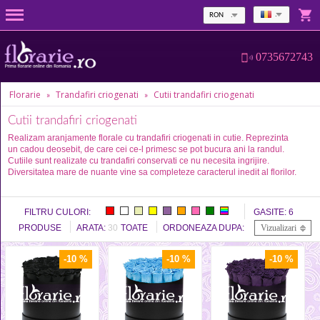
RON
0735672743
Florarie
Trandafiri criogenati
Cutii trandafiri criogenati
»
»
Cutii trandafiri criogenati
Realizam aranjamente florale cu trandafiri criogenati in cutie. Reprezinta
un cadou deosebit, de care cei ce-l primesc se pot bucura ani la randul.
Cutiile sunt realizate cu trandafiri conservati ce nu necesita ingrijire.
Diversitatea mare de nuante vine sa completeze caracterul inedit al florilor.
FILTRU CULORI:
GASITE:
6
PRODUSE
ARATA:
30
TOATE
ORDONEAZA DUPA:
Vizualizari
-10 %
-10 %
-10 %