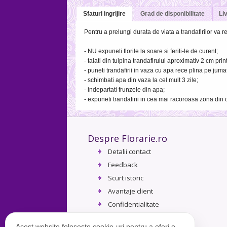
Sfaturi ingrijire
Grad de disponibilitate
Liv
Pentru a prelungi durata de viata a trandafirilor va
- NU expuneti florile la soare si feriti-le de curent;
- taiati din tulpina trandafirului aproximativ 2 cm prin
- puneti trandafirii in vaza cu apa rece plina pe jumat
- schimbati apa din vaza la cel mult 3 zile;
- indepartati frunzele din apa;
- expuneti trandafirii in cea mai racoroasa zona din 
Despre Florarie.ro
Detalii contact
Feedback
Scurt istoric
Avantaje client
Confidentialitate
Termeni si conditii
Acest website folosește cookie-uri pentru a oferi o