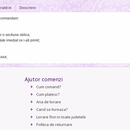
rabil in
Descriere
 recomandam:
tr-o sectiune oblica;
ate imediat ce i-ati primit;
casa;
Ajutor comenzi
Cum comand?
Cum platesc?
Aria de livrare
Cand se livreaza?
Livrare flori in toate judetele
Politica de returnare