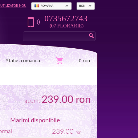
UTILIZATOR NOU
ROMANA
RON
0735672743
(07 FLORARIE)
Status comanda
0 ron
239.00
ron
acum:
Marimi disponibile
239.00
rmal
ron