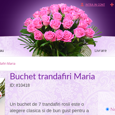
INTRA IN CONT
tau
Livrare
afiri Maria
Buchet trandafiri Maria
ID: #10418
Un buchet de 7 trandafiri rosii este o
No
alegere clasica si de bun gust pentru a