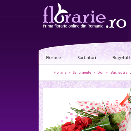
Florarie
Sarbatori
Bugetul 
Florarie
Sentimente
Dor
Buchet trand
»
»
»