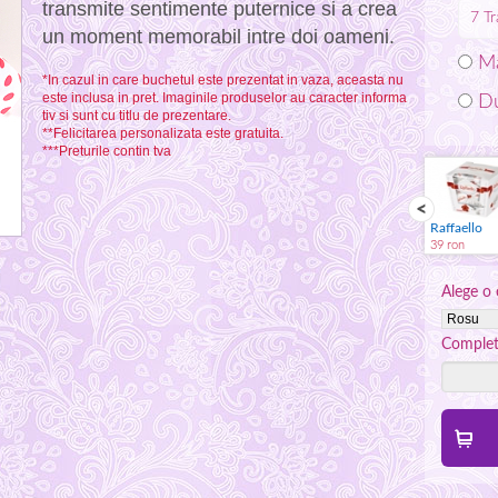
transmite sentimente puternice si a crea
7
Tr
un moment memorabil intre doi oameni.
Ma
*In cazul in care buchetul este prezentat in vaza, aceasta nu
este inclusa in pret. Imaginile produselor au caracter informa
Du
tiv si sunt cu titlu de prezentare.
**Felicitarea personalizata este gratuita.
***Preturile contin tva
Spumant
Jucarie plus
Vaza
Raffaello
59 ron
59 ron
59 ron
39 ron
Alege o 
Complete