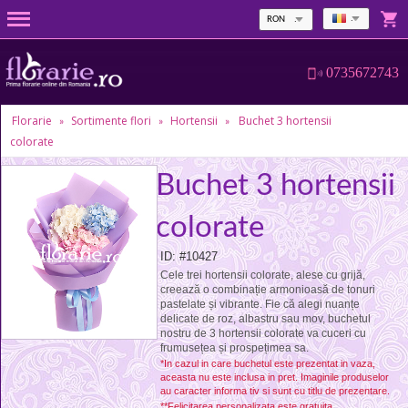
RON
0735672743
Florarie
Sortimente flori
Hortensii
Buchet 3 hortensii
»
»
»
colorate
Buchet 3 hortensii
colorate
ID: #10427
Cele trei hortensii colorate, alese cu grijă,
creează o combinație armonioasă de tonuri
pastelate și vibrante. Fie că alegi nuanțe
delicate de roz, albastru sau mov, buchetul
nostru de 3 hortensii colorate va cuceri cu
frumusețea și prospețimea sa.
*In cazul in care buchetul este prezentat in vaza,
aceasta nu este inclusa in pret. Imaginile produselor
au caracter informa tiv si sunt cu titlu de prezentare.
**Felicitarea personalizata este gratuita.