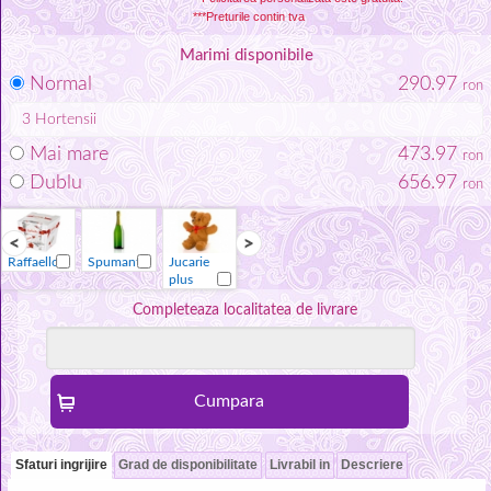
***Preturile contin tva
Marimi disponibile
Normal
290.97
ron
3
Hortensii
Mai mare
473.97
ron
Dublu
656.97
ron
Raffaello
Spumant
Jucarie
Vaza
Raffaello
Spumant
plus
Completeaza localitatea de livrare
Sfaturi ingrijire
Grad de disponibilitate
Livrabil in
Descriere