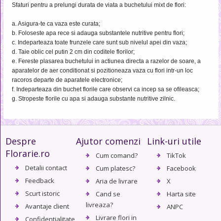
Sfaturi pentru a prelungi durata de viata a buchetului mixt de flori:
a. Asigura-te ca vaza este curata;
b. Foloseste apa rece si adauga substantele nutritive pentru flori;
c. Indeparteaza toate frunzele care sunt sub nivelul apei din vaza;
d. Taie oblic cel putin 2 cm din coditele florilor;
e. Fereste plasarea buchetului in actiunea directa a razelor de soare, a
aparatelor de aer conditionat si pozitioneaza vaza cu flori intr-un loc
racoros departe de aparatele electronice;
f. Indeparteaza din buchet florile care observi ca incep sa se ofileasca;
g. Stropeste florile cu apa si adauga substante nutritive zilnic.
Despre
Ajutor comenzi
Link-uri utile
Florarie.ro
Cum comand?
TikTok
Detalii contact
Cum platesc?
Facebook
Feedback
Aria de livrare
X
Scurt istoric
Cand se
Harta site
livreaza?
Avantaje client
ANPC
Livrare flori in
Confidentialitate