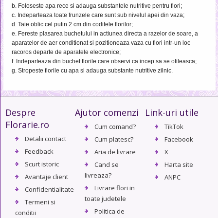
b. Foloseste apa rece si adauga substantele nutritive pentru flori;
c. Indeparteaza toate frunzele care sunt sub nivelul apei din vaza;
d. Taie oblic cel putin 2 cm din coditele florilor;
e. Fereste plasarea buchetului in actiunea directa a razelor de soare, a
aparatelor de aer conditionat si pozitioneaza vaza cu flori intr-un loc
racoros departe de aparatele electronice;
f. Indeparteaza din buchet florile care observi ca incep sa se ofileasca;
g. Stropeste florile cu apa si adauga substante nutritive zilnic.
Despre
Ajutor comenzi
Link-uri utile
Florarie.ro
Cum comand?
TikTok
Detalii contact
Cum platesc?
Facebook
Feedback
Aria de livrare
X
Scurt istoric
Cand se
Harta site
livreaza?
Avantaje client
ANPC
Livrare flori in
Confidentialitate
toate judetele
Termeni si
Politica de
conditii