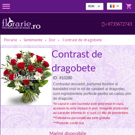
RON
0735672743
Florarie
Sentimente
Dor
Contrast de dragobete
»
»
»
Contrast de
dragobete
ID: #10280
Contrastul deosebit, parfumul freziilor si
trandafirii rosii in rol de cavaleri ai dragostei,
sunt ingredientele perfecte pentru un cadou plin
de dragoste.
*In cazul in care buchetul este prezentat in vaza,
aceasta nu este inclusa in pret. Imaginile produselor
au caracter informa tiv si sunt cu titlu de prezentare.
**Felicitarea personalizata este gratuita.
***Preturile contin tva
Marimi disponibile