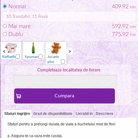
Normal
409.92
ron
10
Trandafiri
, 11
Frezii
Mai mare
592.92
ron
Dublu
775.92
ron
Raffaello
Spumant
Jucarie
Vaza
Raffaello
Spumant
plus
Completeaza localitatea de livrare
Sfaturi ingrijire
Grad de disponibilitate
Livrabil in
Descriere
Sfaturi pentru a prelungi durata de viata a buchetului mixt de flori:
a. Asigura-te ca vaza este curata;