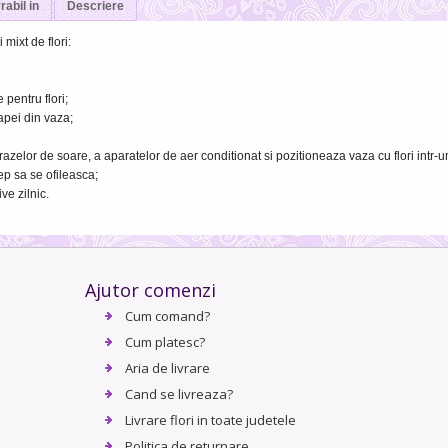
rabil in
Descriere
mixt de flori:
pentru flori;
apei din vaza;
razelor de soare, a aparatelor de aer conditionat si pozitioneaza vaza cu flori intr-
ep sa se ofileasca;
ve zilnic.
Ajutor comenzi
Cum comand?
Cum platesc?
Aria de livrare
Cand se livreaza?
Livrare flori in toate judetele
Politica de returnare