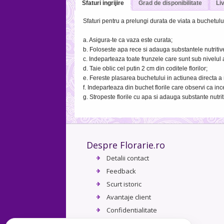
Sfaturi ingrijire
Grad de disponibilitate
Liv
Sfaturi pentru a prelungi durata de viata a buchetului 
a. Asigura-te ca vaza este curata;
b. Foloseste apa rece si adauga substantele nutritive 
c. Indeparteaza toate frunzele care sunt sub nivelul 
d. Taie oblic cel putin 2 cm din coditele florilor;
e. Fereste plasarea buchetului in actiunea directa a 
f. Indeparteaza din buchet florile care observi ca inc
g. Stropeste florile cu apa si adauga substante nutriti
Despre Florarie.ro
Detalii contact
Feedback
Scurt istoric
Avantaje client
Confidentialitate
Termeni si conditii