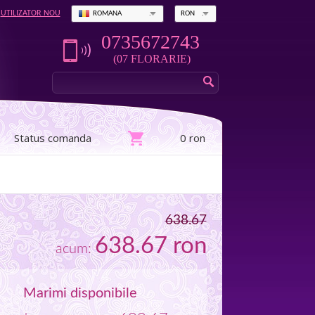
UTILIZATOR NOU
ROMANA
RON
0735672743
(07 FLORARIE)
Status comanda
0 ron
638.67
638.67
ron
acum:
Marimi disponibile