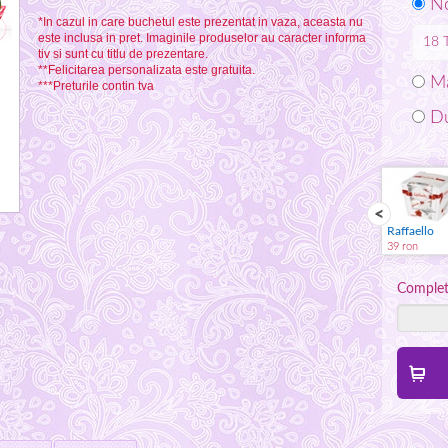
No
*In cazul in care buchetul este prezentat in vaza, aceasta nu
este inclusa in pret. Imaginile produselor au caracter informa
18
tiv si sunt cu titlu de prezentare.
**Felicitarea personalizata este gratuita.
Ma
***Preturile contin tva
Du
Spumant
Jucarie plus
Vaza
Raffaello
59 ron
59 ron
59 ron
39 ron
Complete