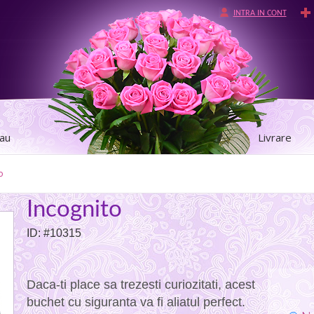
INTRA IN CONT
tau
Livrare
o
Incognito
ID: #10315
Daca-ti place sa trezesti curiozitati, acest
buchet cu siguranta va fi aliatul perfect.