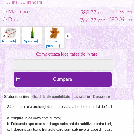
15
Irisi
, 10
Trandafiri
Mai mare
525.39
583.77 ron
ron
Dublu
690.09
766.77 ron
ron
Raffaello
Spumant
Jucarie
Vaza
Raffaello
Spumant
plus
Completeaza localitatea de livrare
Sfaturi ingrijire
Grad de disponibilitate
Livrabil in
Descriere
Sfaturi pentru a prelungi durata de viata a buchetului mixt de flori:
a. Asigura-te ca vaza este curata;
b. Foloseste apa rece si adauga substantele nutritive pentru flori;
c. Indeparteaza toate frunzele care sunt sub nivelul apei din vaza;