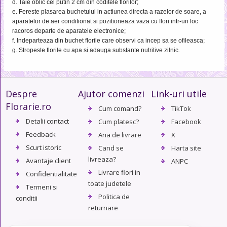
d. Taie oblic cel putin 2 cm din coditele florilor;
e. Fereste plasarea buchetului in actiunea directa a razelor de soare, a
aparatelor de aer conditionat si pozitioneaza vaza cu flori intr-un loc
racoros departe de aparatele electronice;
f. Indeparteaza din buchet florile care observi ca incep sa se ofileasca;
g. Stropeste florile cu apa si adauga substante nutritive zilnic.
Despre
Ajutor comenzi
Link-uri utile
Florarie.ro
Cum comand?
TikTok
Detalii contact
Cum platesc?
Facebook
Feedback
Aria de livrare
X
Scurt istoric
Cand se
Harta site
livreaza?
Avantaje client
ANPC
Livrare flori in
Confidentialitate
toate judetele
Termeni si
Politica de
conditii
returnare