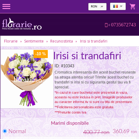
RON
0735672743
Florarie
Sentimente
Recunostinta
Irisi si trandafiri
»
»
»
Irisi si trandafiri
-10 %
ID: #10343
Cromatica interesanta din acest buchet reuseste
sa atraga atentia oricui! Trimite acest buchet cu
trandafiri si irisi si cu siguranta gestul tau va fi
apreciat.
*In cazul in care buchetul este prezentat in vaza,
aceasta nu este inclusa in pret. Imaginile produselor
au caracter informa tiv si sunt cu titlu de prezentare.
**Felicitarea personalizata este gratuita.
***Preturile contin tva
Marimi disponibile
Normal
360.69
400.77 ron
ron