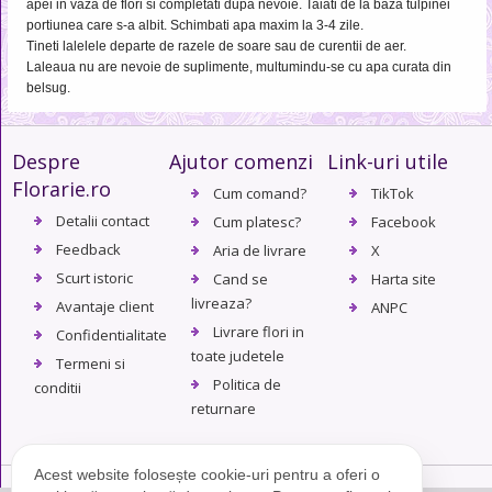
apei in vaza de flori si completati dupa nevoie. Taiati de la baza tulpinei
portiunea care s-a albit. Schimbati apa maxim la 3-4 zile.
Tineti lalelele departe de razele de soare sau de curentii de aer.
Laleaua nu are nevoie de suplimente, multumindu-se cu apa curata din
belsug.
Despre
Ajutor comenzi
Link-uri utile
Florarie.ro
Cum comand?
TikTok
Detalii contact
Cum platesc?
Facebook
Feedback
Aria de livrare
X
Scurt istoric
Cand se
Harta site
livreaza?
Avantaje client
ANPC
Livrare flori in
Confidentialitate
toate judetele
Termeni si
Politica de
conditii
returnare
Acest website folosește cookie-uri pentru a oferi o