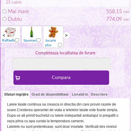
25
Lalele
Mai mare
558.15
ron
Dublu
774.09
ron
Raffaello
Spumant
Jucarie
Vaza
Raffaello
Spumant
plus
Completeaza localitatea de livrare
Sfaturi ingrijire
Grad de disponibilitate
Livrabil in
Descriere
Lalele taiate continua sa creasca in directia din care provin razele de
soare.Cresterea sperantei de viata a lelelelor taiate este foarte simpla.
Dupa ce ati primit buchetul cu lalele indepartati ambalajul si pregatiti o
vaza plina cu apa curata la temperatura camerei.
Lalelele nu sunt pretentioase, sunt doar insetate. Verificati des nivelul