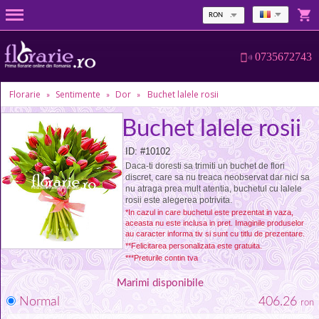
RON
0735672743
Florarie
Sentimente
Dor
Buchet lalele rosii
»
»
»
Buchet lalele rosii
ID: #10102
Daca-ti doresti sa trimiti un buchet de flori
discret, care sa nu treaca neobservat dar nici sa
nu atraga prea mult atentia, buchetul cu lalele
rosii este alegerea potrivita.
*In cazul in care buchetul este prezentat in vaza,
aceasta nu este inclusa in pret. Imaginile produselor
au caracter informa tiv si sunt cu titlu de prezentare.
**Felicitarea personalizata este gratuita.
***Preturile contin tva
Marimi disponibile
Normal
406.26
ron