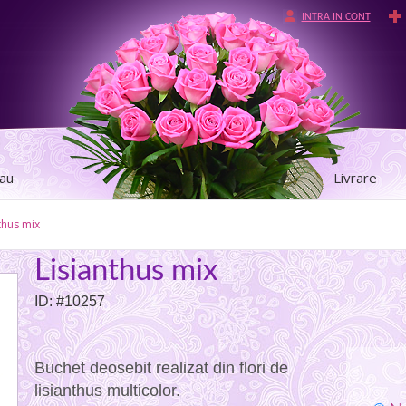
INTRA IN CONT
tau
Livrare
thus mix
Lisianthus mix
ID: #10257
Buchet deosebit realizat din flori de
lisianthus multicolor.