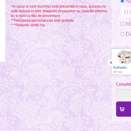
No
*In cazul in care buchetul este prezentat in vaza, aceasta nu
este inclusa in pret. Imaginile produselor au caracter informa
11
tiv si sunt cu titlu de prezentare.
**Felicitarea personalizata este gratuita.
Ma
***Preturile contin tva
Du
Spumant
Jucarie plus
Vaza
Raffaello
59 ron
59 ron
59 ron
39 ron
Complete