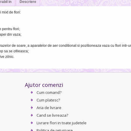
rabil in
Descriere
mixt de flori:
pentru flori;
apei din vaza;
razelor de soare, a aparatelor de aer conditionat si pozitioneaza vaza cu flori intr-
ep sa se ofileasca;
ve zilnic.
Ajutor comenzi
Cum comand?
Cum platesc?
Aria de livrare
Cand se livreaza?
Livrare flori in toate judetele
Politica de returnare