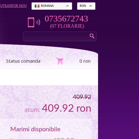
UTILIZATOR NOU
ROMANA
RON
0735672743
(07 FLORARIE)
Status comanda
0 ron
409.92
409.92
ron
acum:
Marimi disponibile