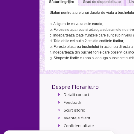
Sfaturi ingrijire
Grad de disponibilitate
Liv
Sfaturi pentru a prelungi durata de viata a buchetului 
a. Asigura-te ca vaza este curata;
b. Foloseste apa rece si adauga substantele nutritive 
c. Indeparteaza toate frunzele care sunt sub nivelul 
d. Taie oblic cel putin 2 cm din coditele florilor;
e. Fereste plasarea buchetului in actiunea directa a 
f. Indeparteaza din buchet florile care observi ca inc
g. Stropeste florile cu apa si adauga substante nutriti
Despre Florarie.ro
Detalii contact
Feedback
Scurt istoric
Avantaje client
Confidentialitate
Termeni si conditii