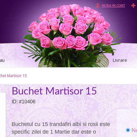
INTRA IN CONT
tau
Livrare
het Martisor 15
Buchet Martisor 15
ID: #10406
Buchetul cu 15 trandafiri albi si rosii este
No
specific zilei de 1 Martie dar este o