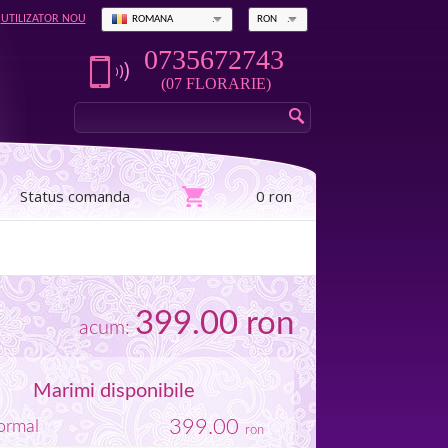
UTILIZATOR NOU
ROMANA
RON
0735672743
(07 FLORARIE)
Status comanda
0 ron
399.00
ron
acum:
Marimi disponibile
399.00
rmal
ron