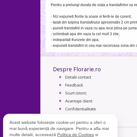
Pentru a prelungi durata de viata a trandafirilor va
- NU expuneti florile la soare si feriti-le de curent;
- taiati din tulpina trandafirului aproximativ 2 cm prin
- puneti trandafirii in vaza cu apa rece plina pe jumat
- schimbati apa din vaza la cel mult 3 zile;
- indepartati frunzele din apa;
- expuneti trandafirii in cea mai racoroasa zona din 
Despre Florarie.ro
Detalii contact
Feedback
Scurt istoric
Avantaje client
Confidentialitate
Termeni si conditii
Acest website folosește cookie-uri pentru a oferi o
mai bună experiență de navigare. Pentru a afla mai
multe detalii, accesează
Politica de Cookies
si