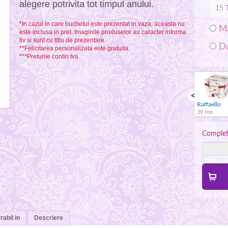
alegere potrivita tot timpul anului.
15
*In cazul in care buchetul este prezentat in vaza, aceasta nu
Ma
este inclusa in pret. Imaginile produselor au caracter informa
tiv si sunt cu titlu de prezentare.
Du
**Felicitarea personalizata este gratuita.
***Preturile contin tva
Spumant
Jucarie plus
Vaza
Raffaello
59 ron
59 ron
59 ron
39 ron
Complete
rabil in
Descriere