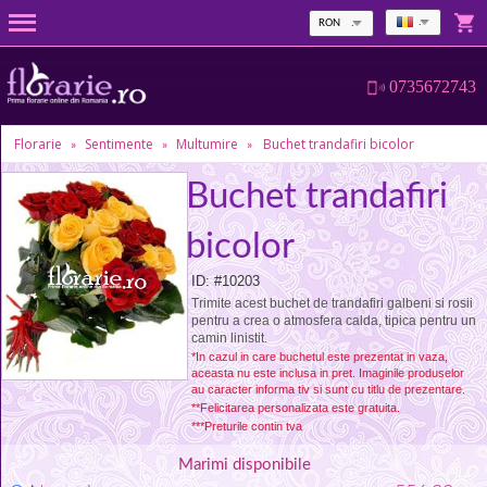
RON
0735672743
Florarie
Sentimente
Multumire
Buchet trandafiri bicolor
»
»
»
Buchet trandafiri
bicolor
ID: #10203
Trimite acest buchet de trandafiri galbeni si rosii
pentru a crea o atmosfera calda, tipica pentru un
camin linistit.
*In cazul in care buchetul este prezentat in vaza,
aceasta nu este inclusa in pret. Imaginile produselor
au caracter informa tiv si sunt cu titlu de prezentare.
**Felicitarea personalizata este gratuita.
***Preturile contin tva
Marimi disponibile