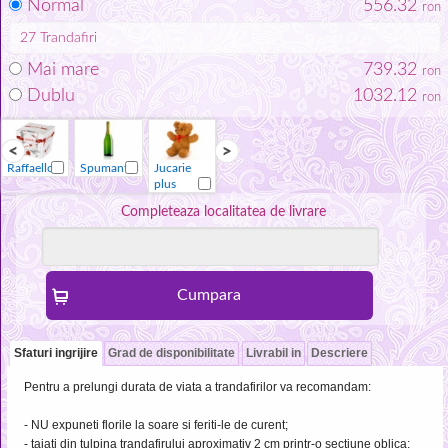
Normal
556.32
ron
27
Trandafiri
Mai mare
739.32
ron
Dublu
1032.12
ron
Raffaello
Spumant
Jucarie
Vaza
Raffaello
Spumant
plus
Completeaza localitatea de livrare
Sfaturi ingrijire
Grad de disponibilitate
Livrabil in
Descriere
Pentru a prelungi durata de viata a trandafirilor va recomandam:
- NU expuneti florile la soare si feriti-le de curent;
- taiati din tulpina trandafirului aproximativ 2 cm printr-o sectiune oblica;