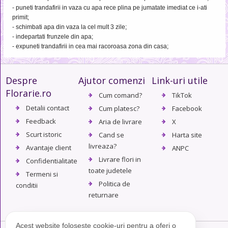
- puneti trandafirii in vaza cu apa rece plina pe jumatate imediat ce i-ati
primit;
- schimbati apa din vaza la cel mult 3 zile;
- indepartati frunzele din apa;
- expuneti trandafirii in cea mai racoroasa zona din casa;
Despre
Ajutor comenzi
Link-uri utile
Florarie.ro
Cum comand?
TikTok
Detalii contact
Cum platesc?
Facebook
Feedback
Aria de livrare
X
Scurt istoric
Cand se
Harta site
livreaza?
Avantaje client
ANPC
Livrare flori in
Confidentialitate
toate judetele
Termeni si
Politica de
conditii
returnare
Acest website folosește cookie-uri pentru a oferi o