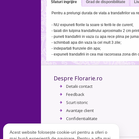
Sfaturi ingrijire
Grad de disponibilitate
Liv
Pentru a prelungi durata de viata a trandafirilor va
- NU expuneti florile la soare si feriti-le de curent;
- taiati din tulpina trandafirului aproximativ 2 cm prin
- puneti trandafirii in vaza cu apa rece plina pe jumat
- schimbati apa din vaza la cel mult 3 zile;
- indepartati frunzele din apa;
- expuneti trandafirii in cea mai racoroasa zona din 
Despre Florarie.ro
Detalii contact
Feedback
Scurt istoric
Avantaje client
Confidentialitate
Termeni si conditii
Acest website folosește cookie-uri pentru a oferi o
mai bună experiență de navigare. Pentru a afla mai