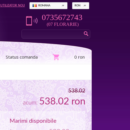
UTILIZATOR NOU
ROMANA
RON
0735672743
(07 FLORARIE)
Status comanda
0 ron
538.02
538.02
ron
acum:
Marimi disponibile