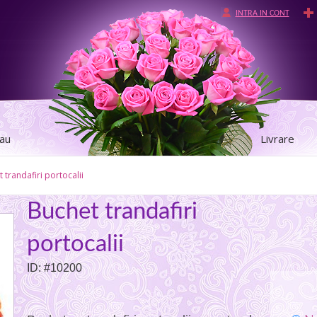
INTRA IN CONT
tau
Livrare
 trandafiri portocalii
Buchet trandafiri
portocalii
ID: #10200