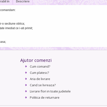
rabil in
Descriere
 recomandam:
tr-o sectiune oblica;
ate imediat ce i-ati primit;
casa;
Ajutor comenzi
Cum comand?
Cum platesc?
Aria de livrare
Cand se livreaza?
Livrare flori in toate judetele
Politica de returnare