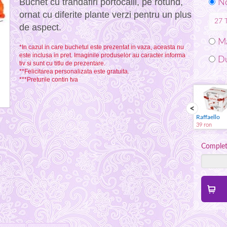
Buchet cu trandafiri portocalii, pe rotund,
No
ornat cu diferite plante verzi pentru un plus
27
de aspect.
Ma
*In cazul in care buchetul este prezentat in vaza, aceasta nu
este inclusa in pret. Imaginile produselor au caracter informa
Du
tiv si sunt cu titlu de prezentare.
**Felicitarea personalizata este gratuita.
***Preturile contin tva
Spumant
Jucarie plus
Vaza
Raffaello
59 ron
59 ron
59 ron
39 ron
Complete