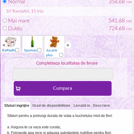
Normal
358.68
ron
10
Trandafiri
, 15
Irisi
Mai mare
541.68
ron
Dublu
724.68
ron
Raffaello
Spumant
Jucarie
Vaza
Raffaello
Spumant
plus
Completeaza localitatea de livrare
Sfaturi ingrijire
Grad de disponibilitate
Livrabil in
Descriere
Sfaturi pentru a prelungi durata de viata a buchetului mixt de flori:
a. Asigura-te ca vaza este curata;
b. Foloseste apa rece si adauga substantele nutritive pentru flori;