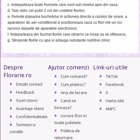
c. Indeparteaza toate frunzele care sunt sub nivelul apei din vaza;
d. Taie oblic cel putin 2 cm din coditele florilor;
e. Fereste plasarea buchetului in actiunea directa a razelor de soare, a
aparatelor de aer conditionat si pozitioneaza vaza cu flori intr-un loc
racoros departe de aparatele electronice;
f. Indeparteaza din buchet florile care observi ca incep sa se ofileasca;
g. Stropeste florile cu apa si adauga substante nutritive zilnic.
Despre
Ajutor comenzi
Link-uri utile
Florarie.ro
Cum comand?
TikTok
Detalii contact
Cum platesc?
Facebook
Feedback
Aria de livrare
X
Scurt istoric
Cand se
Harta site
livreaza?
Avantaje client
ANPC
Livrare flori in
Confidentialitate
toate judetele
Termeni si
Politica de
conditii
returnare