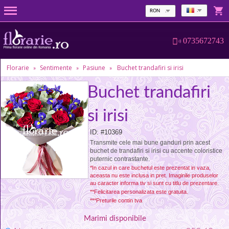
RON
0735672743
Florarie
Sentimente
Pasiune
Buchet trandafiri si irisi
»
»
»
Buchet trandafiri
si irisi
ID: #10369
Transmite cele mai bune ganduri prin acest
buchet de trandafiri si irisi cu accente coloristice
puternic contrastante.
*In cazul in care buchetul este prezentat in vaza,
aceasta nu este inclusa in pret. Imaginile produselor
au caracter informa tiv si sunt cu titlu de prezentare.
**Felicitarea personalizata este gratuita.
***Preturile contin tva
Marimi disponibile