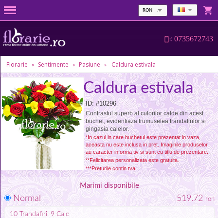
RON
0735672743
Florarie
Sentimente
Pasiune
Caldura estivala
»
»
»
Caldura estivala
ID: #10296
Contrastul superb al culorilor calde din acest
buchet, evidentiaza frumusetea trandafirilor si
gingasia calelor.
*In cazul in care buchetul este prezentat in vaza,
aceasta nu este inclusa in pret. Imaginile produselor
au caracter informa tiv si sunt cu titlu de prezentare.
**Felicitarea personalizata este gratuita.
***Preturile contin tva
Marimi disponibile
Normal
519.72
ron
10
Trandafiri
, 9
Cale