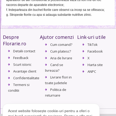
racoros departe de aparatele electronice;
f. Indeparteaza din buchet florile care observi ca incep sa se ofileasca;
g. Stropeste florile cu apa si adauga substante nutritive zilnic.
Despre
Ajutor comenzi
Link-uri utile
Florarie.ro
Cum comand?
TikTok
Detalii contact
Cum platesc?
Facebook
Feedback
Aria de livrare
X
Scurt istoric
Cand se
Harta site
livreaza?
Avantaje client
ANPC
Livrare flori in
Confidentialitate
toate judetele
Termeni si
Politica de
conditii
returnare
Acest website folosește cookie-uri pentru a oferi o
mai bună experiență de navigare. Pentru a afla mai