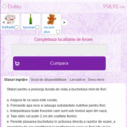
Dublu
958.92
ron
Raffaello
Spumant
Jucarie
Vaza
Raffaello
Spumant
plus
Completeaza localitatea de livrare
Sfaturi ingrijire
Grad de disponibilitate
Livrabil in
Descriere
Sfaturi pentru a prelungi durata de viata a buchetului mixt de flori:
a. Asigura-te ca vaza este curata;
b. Foloseste apa rece si adauga substantele nutritive pentru flori;
c. Indeparteaza toate frunzele care sunt sub nivelul apei din vaza;
d. Taie oblic cel putin 2 cm din coditele florilor;
e. Fereste plasarea buchetului in actiunea directa a razelor de soare, a
aparatelor de aer conditionat si pozitioneaza vaza cu flori intr-un loc