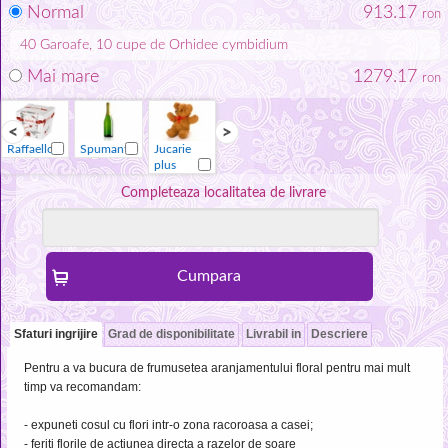
Normal
913.17
ron
40
Garoafe
, 10
cupe de Orhidee cymbidium
Mai mare
1279.17
ron
Raffaello
Spumant
Jucarie
Vaza
Raffaello
Spumant
plus
Completeaza localitatea de livrare
Sfaturi ingrijire
Grad de disponibilitate
Livrabil in
Descriere
Pentru a va bucura de frumusetea aranjamentului floral pentru mai mult
timp va recomandam:
- expuneti cosul cu flori intr-o zona racoroasa a casei;
- feriti florile de actiunea directa a razelor de soare