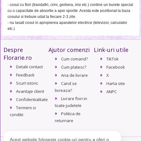
- cosul cu flori (trandafiri, crini, gerbera, irisi etc.) contine un burete special
cu o capacitate de absortie a apei sporite. Acesta este pozitionat la baza
cosului si trebuie udat la fiecare 2-3 zile.
- nu lasati cosul in apropierea aparatelor electrice (televizor, calculator
etc.)
Despre
Ajutor comenzi
Link-uri utile
Florarie.ro
Cum comand?
TikTok
Detalii contact
Cum platesc?
Facebook
Feedback
Aria de livrare
X
Scurt istoric
Cand se
Harta site
livreaza?
Avantaje client
ANPC
Livrare flori in
Confidentialitate
toate judetele
Termeni si
Politica de
conditii
returnare
Acest website folosește cookie-uri pentru a oferi o