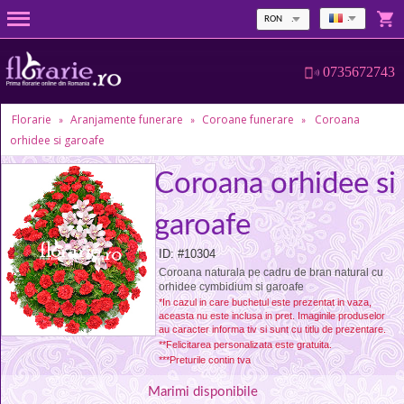
RON
0735672743
Florarie
Aranjamente funerare
Coroane funerare
Coroana
»
»
»
orhidee si garoafe
Coroana orhidee si
garoafe
ID: #10304
Coroana naturala pe cadru de bran natural cu
orhidee cymbidium si garoafe
*In cazul in care buchetul este prezentat in vaza,
aceasta nu este inclusa in pret. Imaginile produselor
au caracter informa tiv si sunt cu titlu de prezentare.
**Felicitarea personalizata este gratuita.
***Preturile contin tva
Marimi disponibile