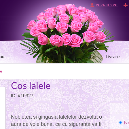
INTRA IN CONT
tau
Livrare
le
Cos lalele
ID: #10327
Nobletea si gingasia lalelelor dezvolta o
No
aura de voie buna, ce cu siguranta va fi