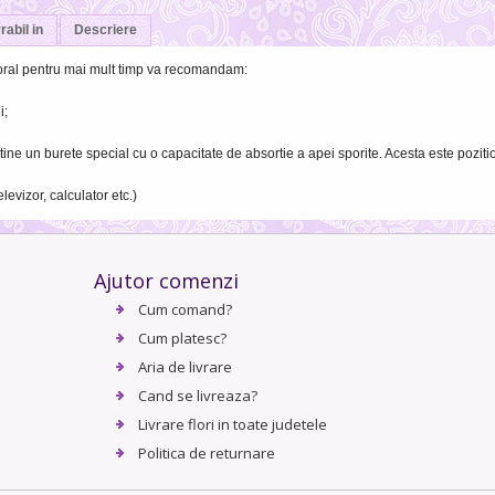
rabil in
Descriere
oral pentru mai mult timp va recomandam:
i;
) contine un burete special cu o capacitate de absortie a apei sporite. Acesta este pozit
levizor, calculator etc.)
Ajutor comenzi
Cum comand?
Cum platesc?
Aria de livrare
Cand se livreaza?
Livrare flori in toate judetele
Politica de returnare