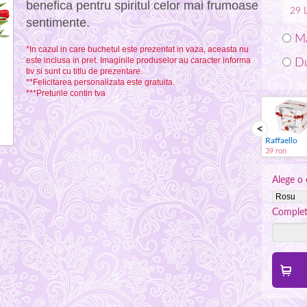
benefica pentru spiritul celor mai frumoase
29
sentimente.
Ma
*In cazul in care buchetul este prezentat in vaza, aceasta nu
este inclusa in pret. Imaginile produselor au caracter informa
Du
tiv si sunt cu titlu de prezentare.
**Felicitarea personalizata este gratuita.
***Preturile contin tva
Spumant
Jucarie plus
Vaza
Raffaello
59 ron
59 ron
59 ron
39 ron
Alege o 
Complete