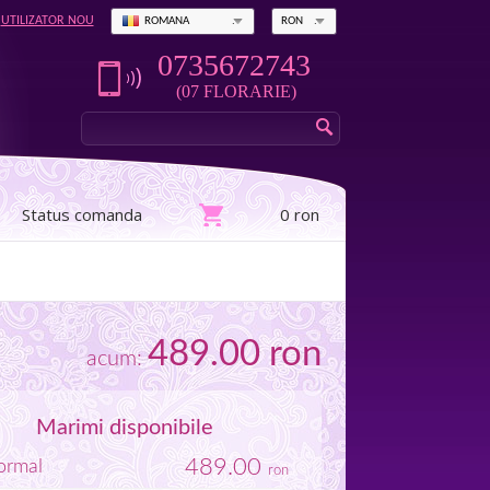
UTILIZATOR NOU
ROMANA
RON
0735672743
(07 FLORARIE)
Status comanda
0 ron
489.00
ron
acum:
Marimi disponibile
489.00
rmal
ron