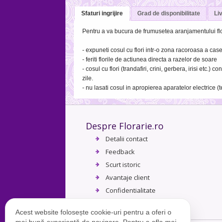
Sfaturi ingrijire
Grad de disponibilitate
Liv
Pentru a va bucura de frumusetea aranjamentului fl
- expuneti cosul cu flori intr-o zona racoroasa a case
- feriti florile de actiunea directa a razelor de soare
- cosul cu flori (trandafiri, crini, gerbera, irisi etc.
zile.
- nu lasati cosul in apropierea aparatelor electrice (te
Despre Florarie.ro
Detalii contact
Feedback
Scurt istoric
Avantaje client
Confidentialitate
Termeni si conditii
Acest website folosește cookie-uri pentru a oferi o
mai bună experiență de navigare. Pentru a afla mai