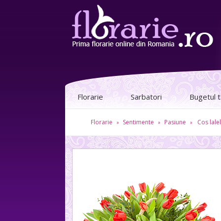
Florarie
Sarbatori
Bugetul 
Florarie
Sentimente
Pasiune
Cos lale
»
»
»