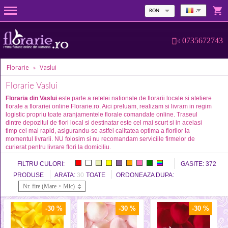
RON
0735672743
Florarie
Vaslui
»
Florarie Vaslui
Floraria din Vaslui
este parte a retelei nationale de florarii locale si ateliere
florale a florariei online Florarie.ro. Aici preluam, realizam si livram in regim
logistic propriu toate aranjamentele florale comandate online. Traseul
dintre depozitul de flori local si destinatar este cel mai scurt si in acelasi
timp cel mai rapid, asigurandu-se astfel calitatea optima a florilor la
momentul livrarii. NU folosim si nu recomandam serviciile firmelor de
curierat pentru livrare flori la domiciliu.
FILTRU CULORI:
GASITE:
372
PRODUSE
ARATA:
30
TOATE
ORDONEAZA DUPA:
Nr. fire (Mare > Mic)
-30 %
-30 %
-30 %