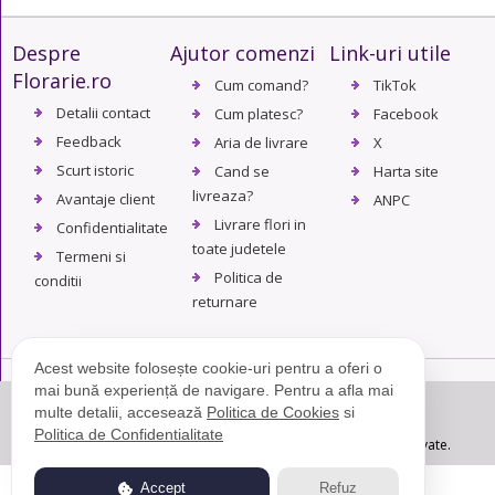
Despre
Ajutor comenzi
Link-uri utile
Florarie.ro
Cum comand?
TikTok
Detalii contact
Cum platesc?
Facebook
Feedback
Aria de livrare
X
Scurt istoric
Cand se
Harta site
livreaza?
Avantaje client
ANPC
Livrare flori in
Confidentialitate
toate judetele
Termeni si
Politica de
conditii
returnare
Acest website folosește cookie-uri pentru a oferi o
mai bună experiență de navigare. Pentru a afla mai
multe detalii, accesează
Politica de Cookies
si
Politica de Confidentialitate
© Copyright 2004 - 2026. Florarie.ro - Toate drepturile rezervate.
Accept
Refuz