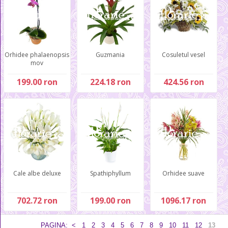
Orhidee phalaenopsis
Guzmania
Cosuletul vesel
mov
199.00 ron
224.18 ron
424.56 ron
Cale albe deluxe
Spathiphyllum
Orhidee suave
702.72 ron
199.00 ron
1096.17 ron
PAGINA:
<
1
2
3
4
5
6
7
8
9
10
11
12
13