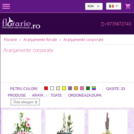
RON
0735672743
Florarie
Aranjamente florale
Aranjamente corporate
»
»
Aranjamente corporate
FILTRU CULORI:
GASITE:
33
PRODUSE
ARATA:
30
TOATE
ORDONEAZA DUPA:
Data adaugare