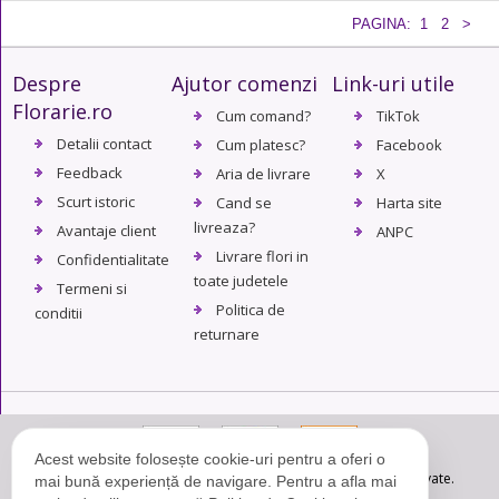
PAGINA:
1
2
>
Despre
Ajutor comenzi
Link-uri utile
Florarie.ro
Cum comand?
TikTok
Detalii contact
Cum platesc?
Facebook
Feedback
Aria de livrare
X
Scurt istoric
Cand se
Harta site
livreaza?
Avantaje client
ANPC
Livrare flori in
Confidentialitate
toate judetele
Termeni si
Politica de
conditii
returnare
Acest website folosește cookie-uri pentru a oferi o
© Copyright 2004 - 2026. Florarie.ro - Toate drepturile rezervate.
mai bună experiență de navigare. Pentru a afla mai