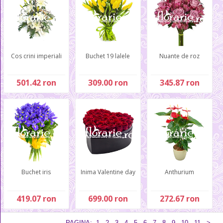
Cos crini imperiali
Buchet 19 lalele
Nuante de roz
501.42 ron
309.00 ron
345.87 ron
Buchet iris
Inima Valentine day
Anthurium
419.07 ron
699.00 ron
272.67 ron
PAGINA:
1
2
3
4
5
6
7
8
9
10
11
>