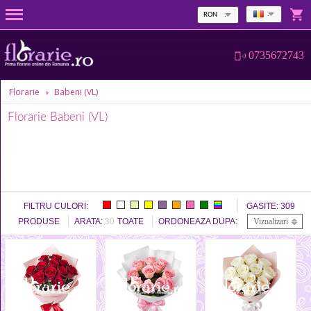
RON
0735672743
Florarie
Babeni (VL)
»
Florarie Babeni (VL)
FILTRU CULORI:
GASITE:
309
PRODUSE
ARATA:
30
TOATE
ORDONEAZA DUPA:
Vizualizari