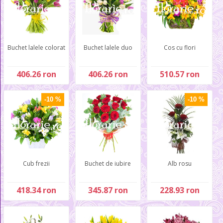
Buchet lalele colorat
Buchet lalele duo
Cos cu flori
406.26 ron
406.26 ron
510.57 ron
-10 %
-10 %
Cub frezii
Buchet de iubire
Alb rosu
418.34 ron
345.87 ron
228.93 ron