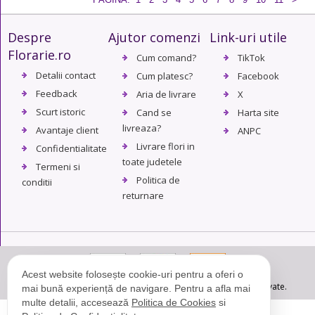
Despre
Ajutor comenzi
Link-uri utile
Florarie.ro
Cum comand?
TikTok
Detalii contact
Cum platesc?
Facebook
Feedback
Aria de livrare
X
Scurt istoric
Cand se
Harta site
livreaza?
Avantaje client
ANPC
Livrare flori in
Confidentialitate
toate judetele
Termeni si
Politica de
conditii
returnare
Acest website folosește cookie-uri pentru a oferi o
© Copyright 2004 - 2026. Florarie.ro - Toate drepturile rezervate.
mai bună experiență de navigare. Pentru a afla mai
multe detalii, accesează
Politica de Cookies
si