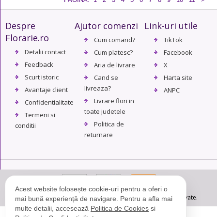
Despre
Ajutor comenzi
Link-uri utile
Florarie.ro
Cum comand?
TikTok
Detalii contact
Cum platesc?
Facebook
Feedback
Aria de livrare
X
Scurt istoric
Cand se
Harta site
livreaza?
Avantaje client
ANPC
Livrare flori in
Confidentialitate
toate judetele
Termeni si
Politica de
conditii
returnare
Acest website folosește cookie-uri pentru a oferi o
© Copyright 2004 - 2026. Florarie.ro - Toate drepturile rezervate.
mai bună experiență de navigare. Pentru a afla mai
multe detalii, accesează
Politica de Cookies
si