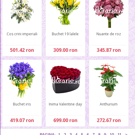
Cos crini imperiali
Buchet 19 lalele
Nuante de roz
501.42 ron
309.00 ron
345.87 ron
Buchet iris
Inima Valentine day
Anthurium
419.07 ron
699.00 ron
272.67 ron
PAGINA:
1
2
3
4
5
6
7
8
9
10
11
>