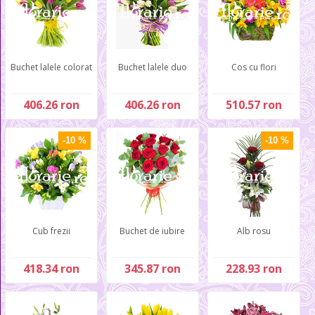
Buchet lalele colorat
Buchet lalele duo
Cos cu flori
406.26 ron
406.26 ron
510.57 ron
-10 %
-10 %
Cub frezii
Buchet de iubire
Alb rosu
418.34 ron
345.87 ron
228.93 ron