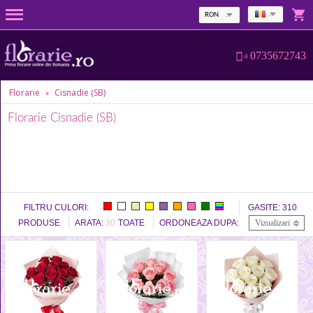
RON
0735672743
Florarie
Cisnadie (SB)
»
Florarie Cisnadie (SB)
FILTRU CULORI:
GASITE:
310
PRODUSE
ARATA:
30
TOATE
ORDONEAZA DUPA:
Vizualizari