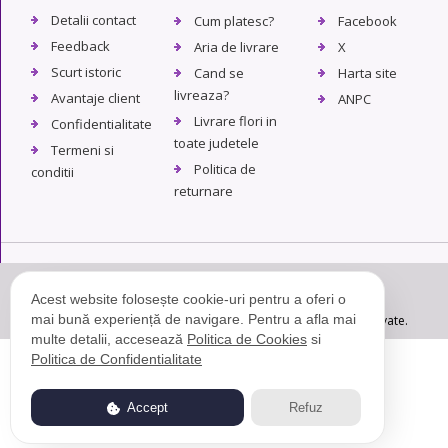
Detalii contact
Cum platesc?
Facebook
Feedback
Aria de livrare
X
Scurt istoric
Cand se
Harta site
livreaza?
Avantaje client
ANPC
Livrare flori in
Confidentialitate
toate judetele
Termeni si
Politica de
conditii
returnare
Acest website folosește cookie-uri pentru a oferi o
mai bună experiență de navigare. Pentru a afla mai
© Copyright 2004 - 2026. Florarie.ro - Toate drepturile rezervate.
multe detalii, accesează
Politica de Cookies
si
Politica de Confidentialitate
Accept
Refuz