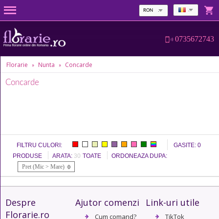
RON
0735672743
Florarie
Nunta
Concarde
»
»
Concarde
FILTRU CULORI:
GASITE:
0
PRODUSE
ARATA:
30
TOATE
ORDONEAZA DUPA:
Pret (Mic > Mare)
Despre
Ajutor comenzi
Link-uri utile
Florarie.ro
Cum comand?
TikTok