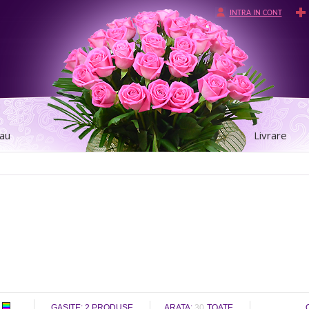
INTRA IN CONT
tau
Livrare
GASITE:
2
PRODUSE
ARATA:
30
TOATE