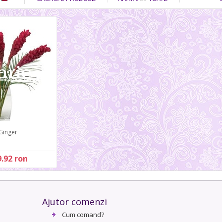
Ginger
.92 ron
Ajutor comenzi
Cum comand?