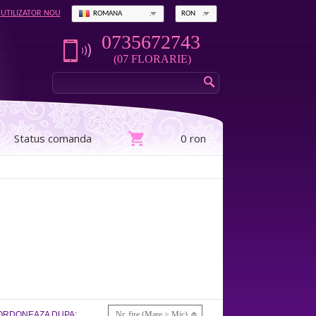
UTILIZATOR NOU
ROMANA
RON
0735672743
(07 FLORARIE)
Status comanda
0 ron
ORDONEAZA DUPA:
Nr. fire (Mare > Mic)