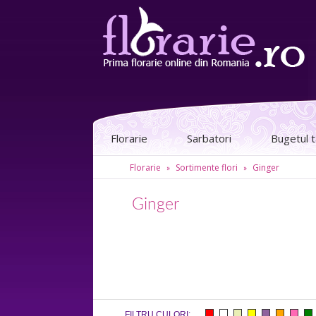
Florarie
Sarbatori
Bugetul 
Florarie
Sortimente flori
Ginger
»
»
Ginger
FILTRU CULORI: