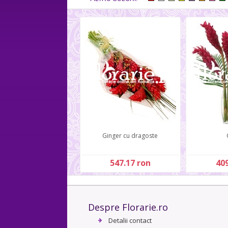
Ginger cu dragoste
547.17 ron
409
Despre Florarie.ro
Detalii contact