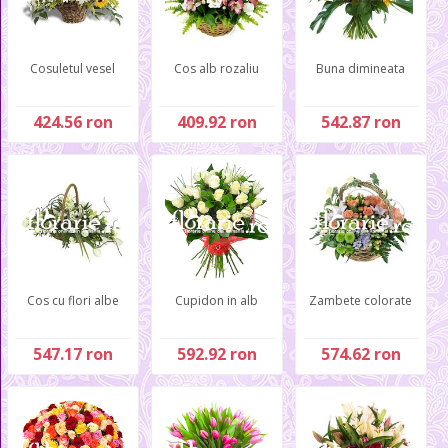
Cosuletul vesel
Cos alb rozaliu
Buna dimineata
424.56 ron
409.92 ron
542.87 ron
Cos cu flori albe
Cupidon in alb
Zambete colorate
547.17 ron
592.92 ron
574.62 ron