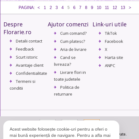
PAGINA:
<
1
2
3
4
5
6
7
8
9
10
11
12
13
>
Despre
Ajutor comenzi
Link-uri utile
Florarie.ro
Cum comand?
TikTok
Detalii contact
Cum platesc?
Facebook
Feedback
Aria de livrare
X
Scurt istoric
Cand se
Harta site
livreaza?
Avantaje client
ANPC
Livrare flori in
Confidentialitate
toate judetele
Termeni si
Politica de
conditii
returnare
Acest website folosește cookie-uri pentru a oferi o
© Copyright 2004 - 2026. Florarie.ro - Toate drepturile rezervate.
mai bună experiență de navigare. Pentru a afla mai