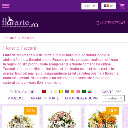
RON
0735672743
Florarie
Pascani
»
Florarie Pascani
Floraria din Pascani
este parte a retelei nationale de florarii locale si
ateliere florale a florariei online Florarie.ro. Aici preluam, realizam si livram
in regim logistic propriu toate aranjamentele florale comandate online.
Traseul dintre depozitul de flori local si destinatar este cel mai scurt si in
acelasi timp cel mai rapid, asigurandu-se astfel calitatea optima a florilor la
momentul livrarii. NU folosim si nu recomandam serviciile firmelor de
curierat pentru livrare flori la domiciliu.
FILTRU CULORI:
GASITE:
363
PRODUSE
ARATA:
30
TOATE
ORDONEAZA DUPA:
Vizualizari
-20 %
-15 %