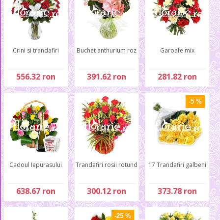
Crini si trandafiri
Buchet anthurium roz
Garoafe mix
556.32 ron
391.62 ron
281.82 ron
-5 %
Cadoul Iepurasului
Trandafiri rosii rotund
17 Trandafiri galbeni
638.67 ron
300.12 ron
373.78 ron
-25 %