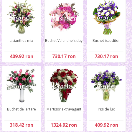
Lisianthus mix
Buchet Valentine's day
Buchet iscoditor
409.92 ron
730.17 ron
730.17 ron
Buchet de iertare
Martisor extravagant
Irisi de lux
318.42 ron
1324.92 ron
409.92 ron