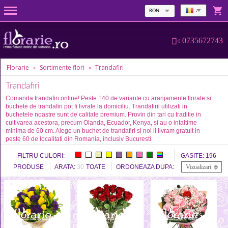
RON
0735672743
Florarie
Sortimente flori
Trandafiri
»
»
Trandafiri
Comanda trandafiri online! Peste 140 de variante cu aranjamente florale si
buchete de trandafiri pot fi livrate la domiciliu. Trandafirii utilizati in
buchetele noastre sunt de calitate premium. Provin din tari cu traditie in
cultivarea acestora, precum Olanda, Ecuador, Kenya, si au o intaltime
minima de 60 cm. Alege un buchet de trandafiri si noi il livram gratuit in
peste 60 de localitati din Romania, inclusiv Bucuresti.
FILTRU CULORI:
GASITE:
196
PRODUSE
ARATA:
30
TOATE
ORDONEAZA DUPA:
Vizualizari