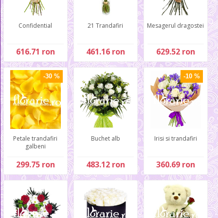
Confidential
21 Trandafiri
Mesagerul dragostei
616.71 ron
461.16 ron
629.52 ron
-30 %
-10 %
Petale trandafiri
Buchet alb
Irisi si trandafiri
galbeni
299.75 ron
483.12 ron
360.69 ron