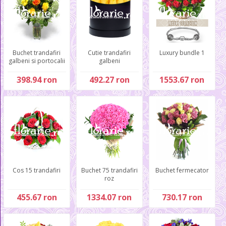
Buchet trandafiri
Cutie trandafiri
Luxury bundle 1
galbeni si portocalii
galbeni
398.94 ron
492.27 ron
1553.67 ron
Cos 15 trandafiri
Buchet 75 trandafiri
Buchet fermecator
roz
455.67 ron
1334.07 ron
730.17 ron