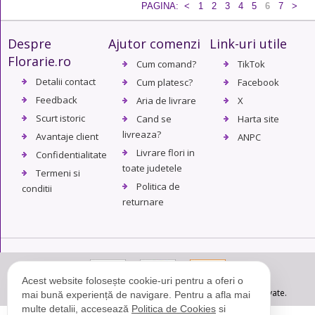
PAGINA:
<
1
2
3
4
5
6
7
>
Despre
Ajutor comenzi
Link-uri utile
Florarie.ro
Cum comand?
TikTok
Detalii contact
Cum platesc?
Facebook
Feedback
Aria de livrare
X
Scurt istoric
Cand se
Harta site
livreaza?
Avantaje client
ANPC
Livrare flori in
Confidentialitate
toate judetele
Termeni si
Politica de
conditii
returnare
Acest website folosește cookie-uri pentru a oferi o
© Copyright 2004 - 2026. Florarie.ro - Toate drepturile rezervate.
mai bună experiență de navigare. Pentru a afla mai
multe detalii, accesează
Politica de Cookies
si