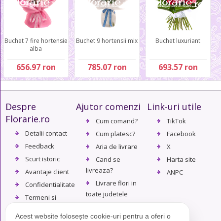
Buchet 7 fire hortensie
Buchet 9 hortensii mix
Buchet luxuriant
alba
656.97 ron
785.07 ron
693.57 ron
Despre
Ajutor comenzi
Link-uri utile
Florarie.ro
Cum comand?
TikTok
Detalii contact
Cum platesc?
Facebook
Feedback
Aria de livrare
X
Scurt istoric
Cand se
Harta site
livreaza?
Avantaje client
ANPC
Livrare flori in
Confidentialitate
toate judetele
Termeni si
Politica de
conditii
Acest website folosește cookie-uri pentru a oferi o
returnare