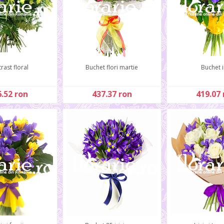
rast floral
Buchet flori martie
Buchet i
.52 ron
437.37 ron
419.07 