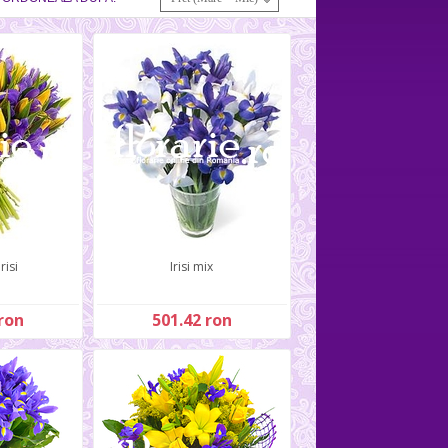
risi
Irisi mix
ron
501.42 ron