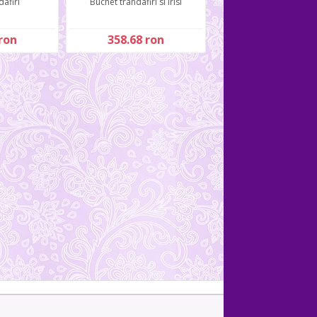
dafiri
Buchet trandafiri si irisi
ron
358.68 ron