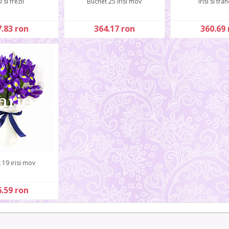
si si frezii
Buchet 25 irisi mov
Irisi si tran
.83 ron
364.17 ron
360.69 
 19 irisi mov
.59 ron