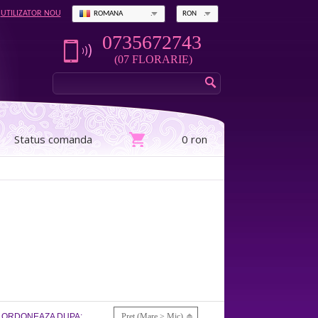
UTILIZATOR NOU
ROMANA
RON
0735672743
(07 FLORARIE)
Status comanda
0 ron
ORDONEAZA DUPA:
Pret (Mare > Mic)