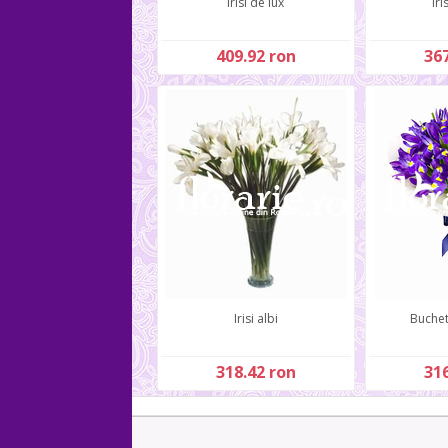
Irisi de lux
Iri
409.92 ron
367
Irisi albi
Buchet
318.42 ron
316