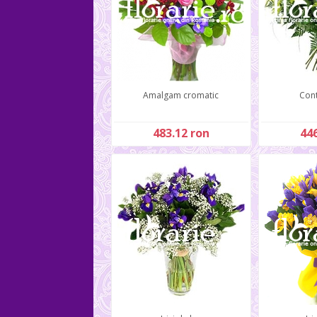
Amalgam cromatic
Cont
483.12 ron
446