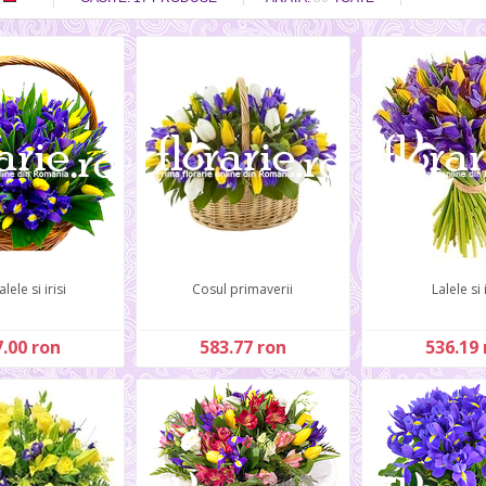
lele si irisi
Cosul primaverii
Lalele si i
.00 ron
583.77 ron
536.19 