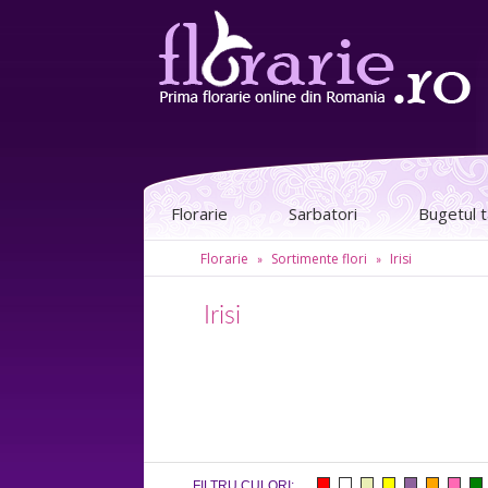
Florarie
Sarbatori
Bugetul 
Florarie
Sortimente flori
Irisi
»
»
Irisi
FILTRU CULORI: