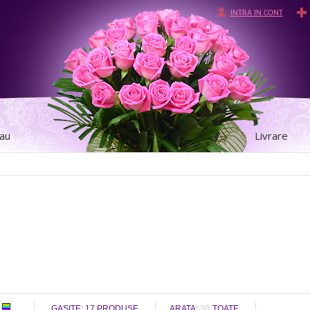
INTRA IN CONT
tau
Livrare
GASITE:
17
PRODUSE
ARATA:
30
TOATE