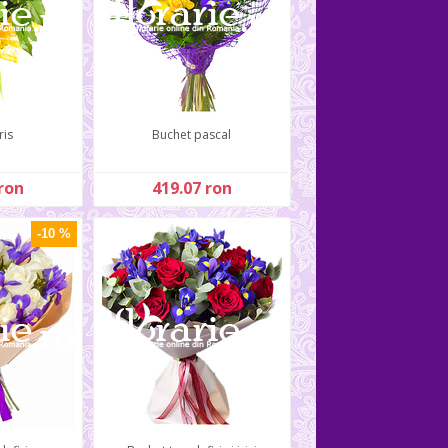
ris
Buchet pascal
ron
419.07 ron
-10 %