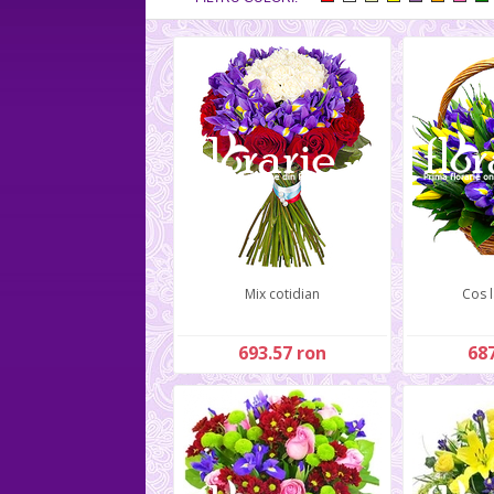
Mix cotidian
Cos la
693.57 ron
687