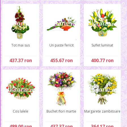
Tot mai sus
Un paste fericit
Suflet luminat
437.37 ron
455.67 ron
400.77 ron
Cos lalele
Buchet flori martie
Margarete zambitoare
489.00 ron
437.37 ron
364.17 ron