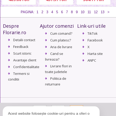
PAGINA:
1
2
3
4
5
6
7
8
9
10
11
12
13
>
Despre
Ajutor comenzi
Link-uri utile
Florarie.ro
Cum comand?
TikTok
Detalii contact
Cum platesc?
Facebook
Feedback
Aria de livrare
X
Scurt istoric
Cand se
Harta site
livreaza?
Avantaje client
ANPC
Livrare flori in
Confidentialitate
toate judetele
Termeni si
Politica de
conditii
returnare
Acest website folosește cookie-uri pentru a oferi o