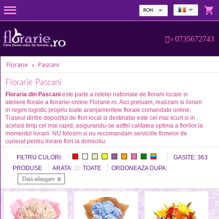
RON
0735672743
Florarie
Pascani
»
Florarie Pascani
Floraria din Pascani
este parte a retelei nationale de florarii locale si
ateliere florale a florariei online Florarie.ro. Aici preluam, realizam si livram
in regim logistic propriu toate aranjamentele florale comandate online.
Traseul dintre depozitul de flori local si destinatar este cel mai scurt si in
acelasi timp cel mai rapid, asigurandu-se astfel calitatea optima a florilor la
momentul livrarii. NU folosim si nu recomandam serviciile firmelor de
curierat pentru livrare flori la domiciliu.
FILTRU CULORI:
GASITE:
363
PRODUSE
ARATA:
30
TOATE
ORDONEAZA DUPA:
Data adaugare